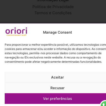
Política de Privacidade
Termos e Condições
Manage Consent
2026 Todos os direitos reservados para oriori | cool montessori
Para proporcionar a melhor experiência possível, utilizamos tecnologias com
stuff
cookies para armazenar e/ou aceder a informação do dispositivo. Ao consent
Desenvolvido por
PURE IMAGINATION
estas tecnologias, permite-nos processar dados como comportamento de
navegação ou IDs exclusivos neste website. A recusa ou a revogação do
consentimento pode afetar negativamente determinadas funcionalidades.
Aceitar
Recusar
Ver preferências