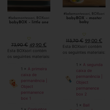
#bebemontessori
,
BOXsori
babyBOX – master
#bebemontessori
,
BOXsori
baby
babyBOX – little one
113,70
€
99,00
€
73,90
€
49,90
€
Esta BOXsori contém
Esta BOXsori contém
os seguintes materiais:
os seguintes materiais:
1 ×
A segunda
1 ×
A primeira
caixa de
caixa de
permanência |
permanência |
Object
Object
permanence
permanence
box 2
box 1
1 ×
Ball
1 ×
Conjuntos