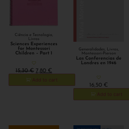
Ciência e Tecnologia
,
Livros
Sciences Experiences
for Montessori
Generalidades
,
Livros
,
Children – Part 1
Montessori-Pierson
Las Conferencias de
Londres en 1946
15,30
€
7,80
€
Add to cart
16,50
€
Add to cart