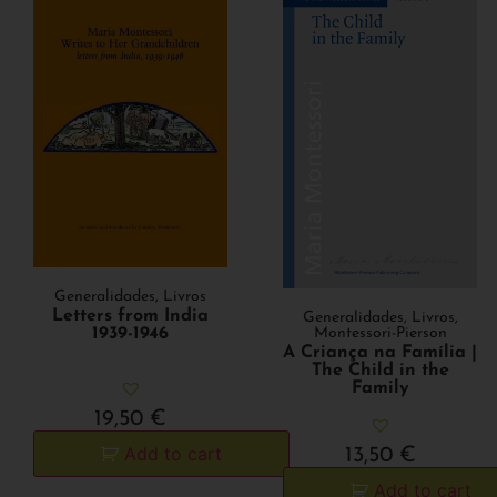
Generalidades
,
Livros
Letters from India
Generalidades
,
Livros
,
1939-1946
Montessori-Pierson
A Criança na Família |
The Child in the
Family
19,50
€
Add to cart
13,50
€
Add to cart