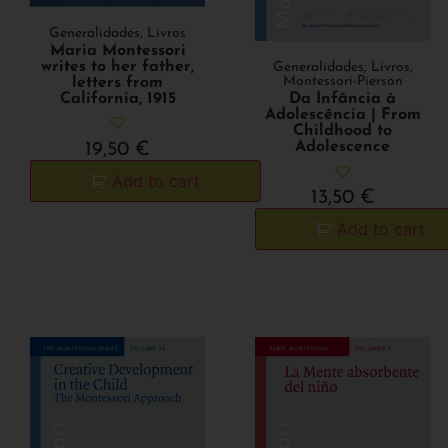
Generalidades
,
Livros
Maria Montessori
writes to her father,
Generalidades
,
Livros
,
Montessori-Pierson
letters from
California, 1915
Da Infância à
Adolescência | From
Childhood to
Adolescence
19,50
€
Add to cart
13,50
€
Add to cart