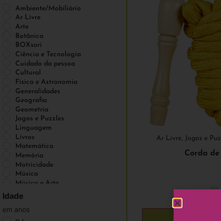
Ambiente/Mobiliário
Ar Livre
Arte
Botânica
BOXsori
Ciência e Tecnologia
Cuidado da pessoa
Cultural
Física e Astronomia
Generalidades
Geografia
Geometria
Jogos e Puzzles
Linguagem
Livros
Ar Livre
,
Jogos e Puz
Matemática
Corda de 
Memória
Motricidade
Música
Música e Arte
Nienhuis Montessori
Idade
Nienhuis Montessori
3,95
em anos
Química
Add to ca
Sensorial