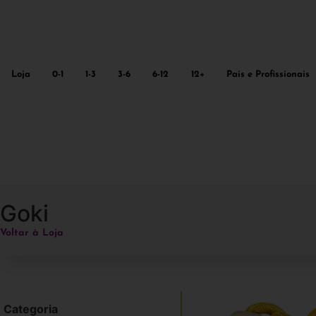
Loja
0-1
1-3
3-6
6-12
12+
Pais e Profissionais
Goki
Voltar à Loja
Categoria