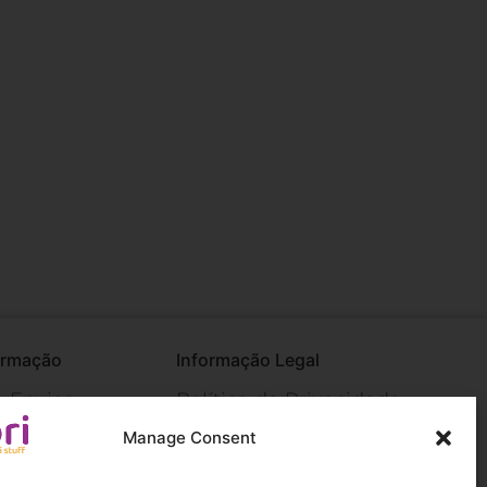
ormação
Informação Legal
e Envios
Política de Privacidade
Manage Consent
ções
Termos e Condições
os e Política