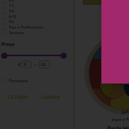
0-1
Vida Prática
1-3
Zoologia
3-6
6-12
12+
Pais e Profissionais
Seniores
Preço
€
-
Minimum Price
Maximum Price
Promoções
FILTRAR
LIMPAR
Jogos e P
Puzzle M