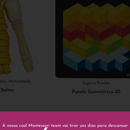
zles
,
Motricidade
Jogos e Puzzles
Saltar
Puzzle Geométrico 3D
€
11,90
€
A nossa cool Montessori team vai tirar uns dias para descansar
rt