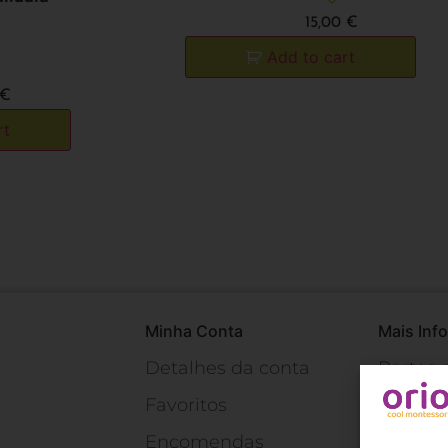
15,00
€
Add to cart
€
rt
Minha Conta
Mais Inf
Detalhes da conta
Portes 
Favoritos
Devolu
Encomendas
Princípi