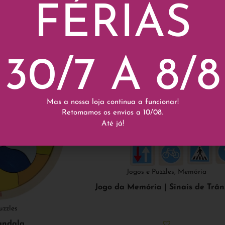
Add to cart
FÉRIAS
30/7 A 8/8
Mas a nossa loja continua a funcionar!
Retomamos os envios a 10/08.
Até já!
Jogos e Puzzles
,
Memória
Jogo da Memória | Sinais de Trân
uzzles
andala