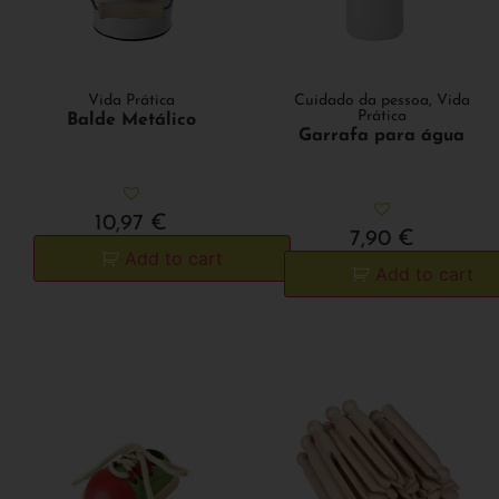
Vida Prática
Cuidado da pessoa
,
Vida
Prática
Balde Metálico
Garrafa para água
10,97
€
7,90
€
Add to cart
Add to cart