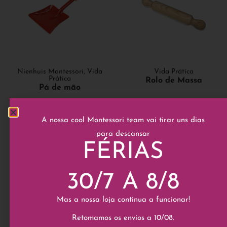
Nienhuis Montessori
,
Vida
Vida Prática
Prática
Rolo de Massa
Pá de mão
A nossa cool Montessori team vai tirar uns dias
2,80
€
9,50
€
para descansar
Add to cart
FÉRIAS
Add to cart
30/7 A 8/8
Mas a nossa loja continua a funcionar!
Retomamos os envios a 10/08.