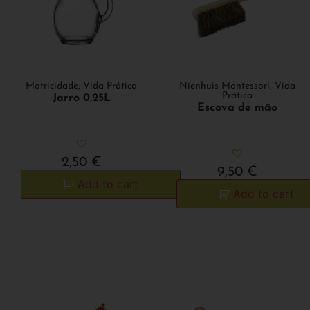
Motricidade
,
Vida Prática
Nienhuis Montessori
,
Vida
Prática
Jarro 0,25L
Escova de mão
2,50
€
9,50
€
Add to cart
Add to cart