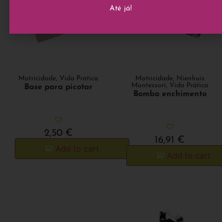
Até já!
Motricidade
,
Vida Prática
Motricidade
,
Nienhuis
Montessori
,
Vida Prática
Base para picotar
Bomba enchimento
2,50
€
16,91
€
Add to cart
Add to cart