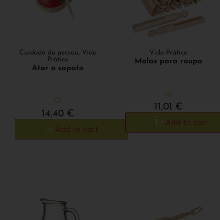
Cuidado da pessoa
,
Vida
Vida Prática
Prática
Molas para roupa
Atar o sapato
11,01
€
14,40
€
Add to cart
Add to cart