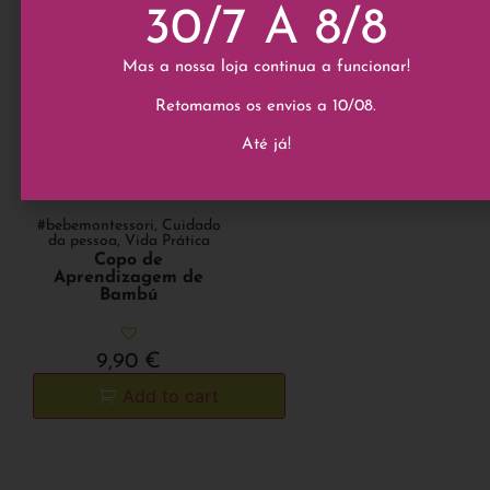
30/7 A 8/8
Mas a nossa loja continua a funcionar!
Retomamos os envios a 10/08.
Até já!
#bebemontessori
,
Cuidado
da pessoa
,
Vida Prática
Copo de
Aprendizagem de
Bambú
9,90
€
Add to cart