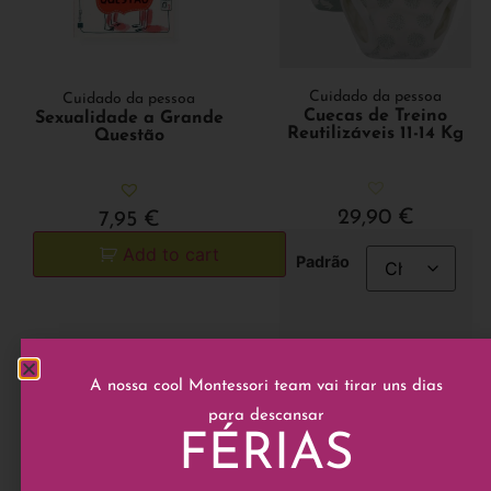
Cuidado da pessoa
Cuidado da pessoa
Cuecas de Treino
Sexualidade a Grande
Reutilizáveis 11-14 Kg
Questão
29,90
€
7,95
€
Add to cart
Padrão
Add to cart
A nossa cool Montessori team vai tirar uns dias
para descansar
FÉRIAS