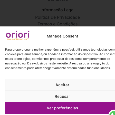
Informação Legal
Política de Privacidade
Termos e Condições
Manage Consent
Para proporcionar a melhor experiência possível, utilizamos tecnologias com
cookies para armazenar e/ou aceder a informação do dispositivo. Ao consent
2026 Todos os direitos reservados para oriori | cool montessori
estas tecnologias, permite-nos processar dados como comportamento de
stuff
navegação ou IDs exclusivos neste website. A recusa ou a revogação do
Desenvolvido por
PURE IMAGINATION
consentimento pode afetar negativamente determinadas funcionalidades.
Aceitar
Recusar
Ver preferências