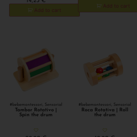
14,23
€
Add to cart
Add to cart
#bebemontessori
,
Sensorial
#bebemontessori
,
Sensorial
Tambor Rotativo |
Roca Rotativa | Roll
Spin the drum
the drum