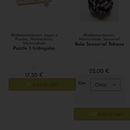
#bebemontessori
,
Jogos e
#bebemontessori
,
Puzzles
,
Matemática
,
Motricidade
,
Sensorial
Motricidade
Bola Sensorial Takane
Puzzle 3 triângulos
22,00
€
17,50
€
Cor
Add to cart
Add to cart