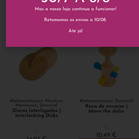
Add to cart
Add to cart
Mas a nossa loja continua a funcionar!
Retomamos os envios a 10/08.
Até já!
#bebemontessori
,
Nienhuis
#bebemontessori
,
Sensorial
Montessori
,
Sensorial
Roca de encaixe |
Discos Interligados |
Move the dolio
Interlocking Disks
10,49
€