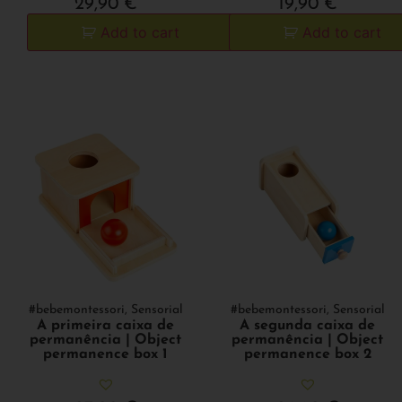
29,90
€
19,90
€
Add to cart
Add to cart
#bebemontessori
,
Sensorial
#bebemontessori
,
Sensorial
A primeira caixa de
A segunda caixa de
permanência | Object
permanência | Object
permanence box 1
permanence box 2