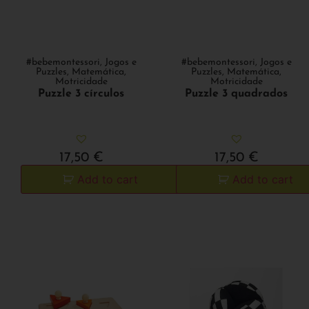
#bebemontessori
,
Jogos e
#bebemontessori
,
Jogos e
Puzzles
,
Matemática
,
Puzzles
,
Matemática
,
Motricidade
Motricidade
Puzzle 3 círculos
Puzzle 3 quadrados
17,50
€
17,50
€
Add to cart
Add to cart