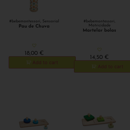
#bebemontessori
,
Sensorial
#bebemontessori
,
Motricidade
Pau de Chuva
Martelar bolas
18,00
€
14,50
€
Add to cart
Add to cart