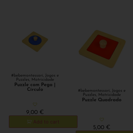
#bebemontessori
,
Jogos e
Puzzles
,
Motricidade
Puzzle com Pega |
Círculo
#bebemontessori
,
Jogos e
Puzzles
,
Motricidade
Puzzle Quadrado
9,00
€
Add to cart
5,00
€