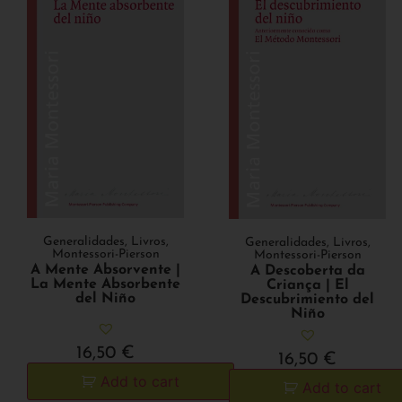
Generalidades
,
Livros
,
Generalidades
,
Livros
,
Montessori-Pierson
Montessori-Pierson
A Mente Absorvente |
A Descoberta da
La Mente Absorbente
Criança | El
del Niño
Descubrimiento del
Niño
16,50
€
16,50
€
Add to cart
Add to cart