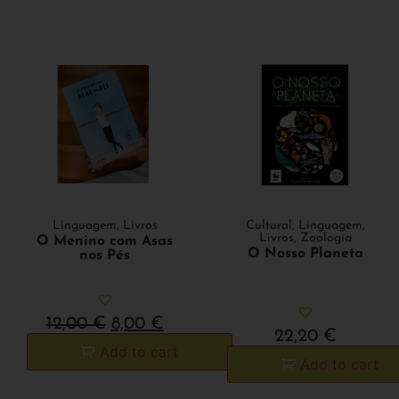
Linguagem
,
Livros
Cultural
,
Linguagem
,
Livros
,
Zoologia
O Menino com Asas
O Nosso Planeta
nos Pés
12,00
€
8,00
€
22,20
€
Add to cart
Add to cart