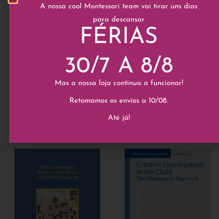
A nossa cool Montessori team vai tirar uns dias
Generalidades
,
Livros
,
Generalidades
,
Livros
,
para descansar
Montessori-Pierson
Montessori-Pierson
FÉRIAS
Da Infância à
The California
Adolescência | From
Lectures of Maria
Childhood to
Montessori, 1915
Adolescence
30/7 A 8/8
16,50
€
13,50
€
Mas a nossa loja continua a funcionar!
Add to cart
Add to cart
Retomamos os envios a 10/08.
Até já!