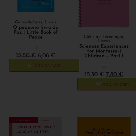
Generalidades
,
Livros
O pequeno livro da
Paz | Little Book of
Ciência e Tecnologia
,
Peace
Livros
Sciences Experiences
for Montessori
12,50
€
6,08
€
Children – Part 1
Add to cart
15,30
€
7,80
€
Add to cart