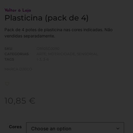
Voltar à Loja
Plasticina (pack de 4)
Pack de 4 potes de plasticina nas cores indicadas. Não
vendidas separadamente.
SKU
ORI05DJ090
CATEGORIAS
ARTE
,
MOTRICIDADE
,
SENSORIAL
TAGS
1-3
,
3-6
MARCA
DJECO
10,85
€
Cores