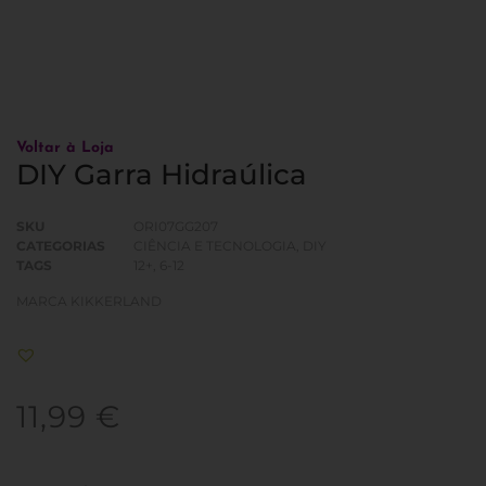
Voltar à Loja
DIY Garra Hidraúlica
SKU
ORI07GG207
CATEGORIAS
CIÊNCIA E TECNOLOGIA
,
DIY
TAGS
12+
,
6-12
MARCA
KIKKERLAND
11,99
€