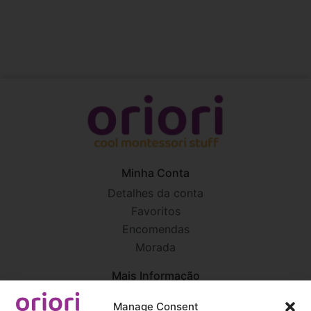
Minha Conta
Detalhes da conta
Favoritos
Encomendas
Morada
Mais Informação
Portes e Envios
Manage Consent