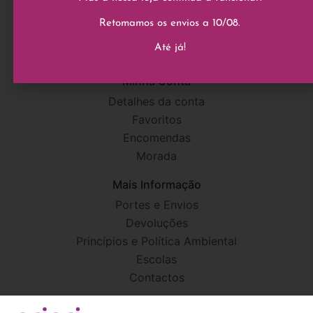
Retomamos os envios a 10/08.
Até já!
Minha Conta
Detalhes da conta
Favoritos
Encomendas
Morada
Mais Informação
Portes e Envios
Devoluções
Princípios e Política Ambiental
Escolas
Contactos
Informação Legal