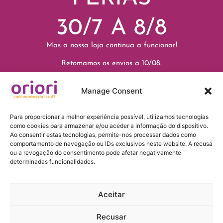
Detalhes da conta
30/7 A 8/8
Favoritos
Encomendas
Mas a nossa loja continua a funcionar!
Morada
Retomamos os envios a 10/08.
Mais Informação
Até já!
Portes e Envios
Manage Consent
Devoluções
Princípios e Política Ambiental
Para proporcionar a melhor experiência possível, utilizamos tecnologias
Escolas
como cookies para armazenar e/ou aceder a informação do dispositivo.
Contactos
Ao consentir estas tecnologias, permite-nos processar dados como
comportamento de navegação ou IDs exclusivos neste website. A recusa
ou a revogação do consentimento pode afetar negativamente
Informação Legal
determinadas funcionalidades.
Política de Privacidade
Termos e Condições
Aceitar
Recusar